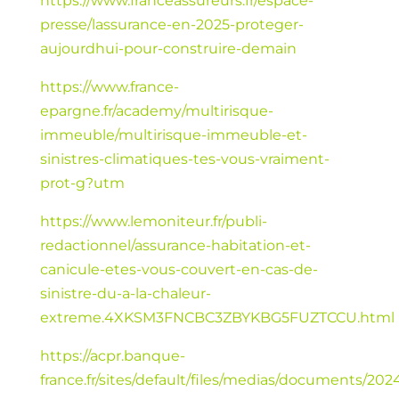
https://www.franceassureurs.fr/espace-
presse/lassurance-en-2025-proteger-
aujourdhui-pour-construire-demain
https://www.france-
epargne.fr/academy/multirisque-
immeuble/multirisque-immeuble-et-
sinistres-climatiques-tes-vous-vraiment-
prot-g?utm
https://www.lemoniteur.fr/publi-
redactionnel/assurance-habitation-et-
canicule-etes-vous-couvert-en-cas-de-
sinistre-du-a-la-chaleur-
extreme.4XKSM3FNCBC3ZBYKBG5FUZTCCU.html
https://acpr.banque-
france.fr/sites/default/files/medias/documents/202