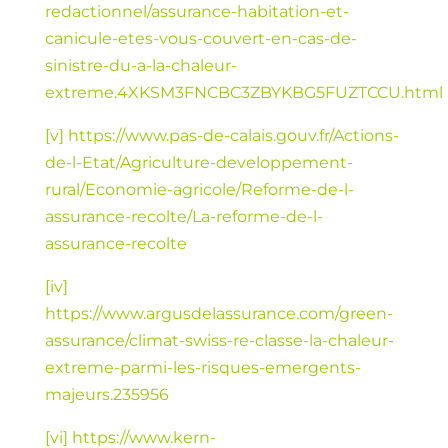
redactionnel/assurance-habitation-et-
canicule-etes-vous-couvert-en-cas-de-
sinistre-du-a-la-chaleur-
extreme.4XKSM3FNCBC3ZBYKBG5FUZTCCU.html
[v]
https://www.pas-de-calais.gouv.fr/Actions-
de-l-Etat/Agriculture-developpement-
rural/Economie-agricole/Reforme-de-l-
assurance-recolte/La-reforme-de-l-
assurance-recolte
[iv]
https://www.argusdelassurance.com/green-
assurance/climat-swiss-re-classe-la-chaleur-
extreme-parmi-les-risques-emergents-
majeurs.235956
[vi]
https://www.kern-