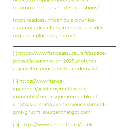
recommandations-et-des-questions/
https://sadassur.fr/canicule-pour-les-
assureurs-des-effets-immediats-et-des-
risques-a-plus-long-terme/
[i]
https://www.franceassureurs.fr/espace-
presse/lassurance-en-2025-proteger-
aujourdhui-pour-construire-demain/
[ii]
https://www.france-
epargne.fr/academy/multirisque-
immeuble/multirisque-immeuble-et-
sinistres-climatiques-tes-vous-vraiment-
prot-g?utm_source=chatgpt.com
[iii]
https://www.lemoniteur.fr/publi-