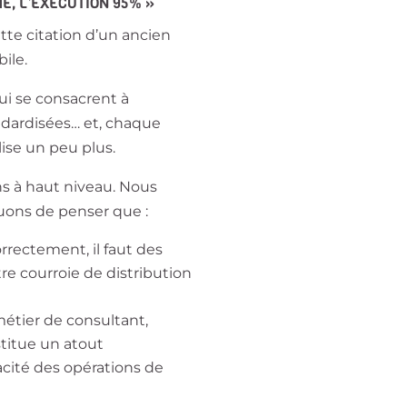
E, L’EXÉCUTION 95% »
tte citation d’un ancien
ile.
ui se consacrent à
ndardisées… et, chaque
lise un peu plus.
s à haut niveau. Nous
uons de penser que :
rrectement, il faut des
re courroie de distribution
métier de consultant,
titue un atout
acité des opérations de