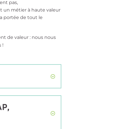
ent pas,
st un métier à haute valeur
a portée de tout le
ent de valeur : nous nous
 !
S
AP,