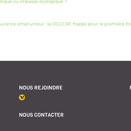
stique ou impasse écologique ?
surance emprunteur : la DGCCRF frappe pour la première fo
NOUS REJOINDRE
NOUS CONTACTER