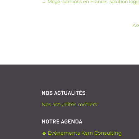
←
Méga-camions en France : solution logi
As
NOS ACTUALITÉS
Nos actualités métiers
NOTRE AGENDA
🔥 Evénements Kern Consulting