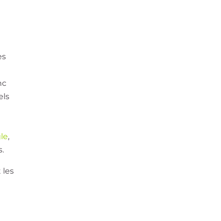
es
nc
els
le
,
s.
 les