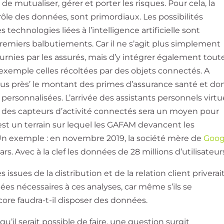
e mutualiser, gérer et porter les risques. Pour cela, la
rôle des données, sont primordiaux. Les possibilités
 technologies liées à l’intelligence artificielle sont
emiers balbutiements. Car il ne s’agit plus simplement
ournies par les assurés, mais d’y intégrer également tout
 exemple celles récoltées par des objets connectés. A
au plus près’ le montant des primes d’assurance santé et do
personnalisées. L’arrivée des assistants personnels virtu
et des capteurs d’activité connectés sera un moyen pour
’est un terrain sur lequel les GAFAM devancent les
 Un exemple : en novembre 2019, la société mère de
Goog
lars. Avec à la clef les données de 28 millions d’utilisateur
ssues de la distribution et de la relation client priverait
es nécessaires à ces analyses, car même s’ils se
encore faudra-t-il disposer des données.
u’il serait possible de faire, une question surgit