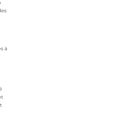
o
des
s à
é
et
t