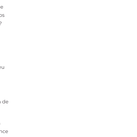
ce
os
?
ieu
n de
n
ance